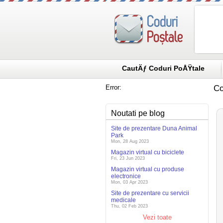
CautÄƒ Coduri PoÅŸtale
Error:
Co
Noutati pe blog
Site de prezentare Duna Animal
Park
Mon, 28 Aug 2023
Magazin virtual cu biciclete
Fri, 23 Jun 2023
Magazin virtual cu produse
electronice
Mon, 03 Apr 2023
Site de prezentare cu servicii
medicale
Thu, 02 Feb 2023
Vezi toate