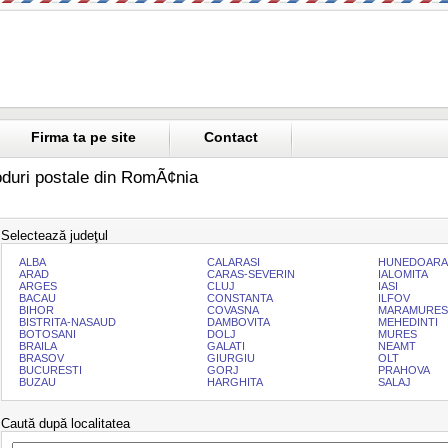
Firma ta pe site
Contact
duri postale din RomÃ¢nia
Selectează judeţul
ALBA
CALARASI
HUNEDOARA
ARAD
CARAS-SEVERIN
IALOMITA
ARGES
CLUJ
IASI
BACAU
CONSTANTA
ILFOV
BIHOR
COVASNA
MARAMURES
BISTRITA-NASAUD
DAMBOVITA
MEHEDINTI
BOTOSANI
DOLJ
MURES
BRAILA
GALATI
NEAMT
BRASOV
GIURGIU
OLT
BUCURESTI
GORJ
PRAHOVA
BUZAU
HARGHITA
SALAJ
Caută după localitatea