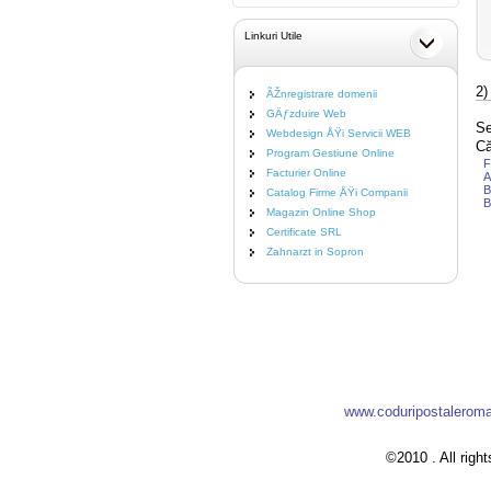
Linkuri Utile
2)
ÃŽnregistrare domenii
GÄƒzduire Web
Se
Webdesign ÅŸi Servicii WEB
Că
Program Gestiune Online
F
Facturier Online
B
Catalog Firme ÅŸi Companii
B
Magazin Online Shop
Certificate SRL
Zahnarzt in Sopron
www.coduripostalerom
©2010 . All righ