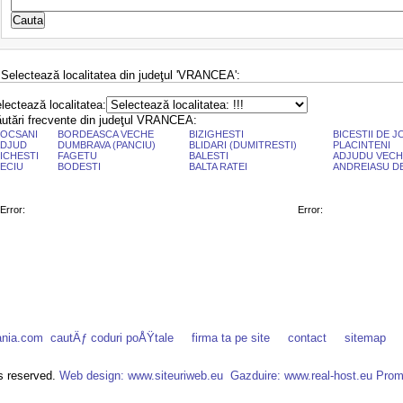
 Selectează localitatea din judeţul 'VRANCEA':
lectează localitatea:
utări frecvente din judeţul VRANCEA:
OCSANI
BORDEASCA VECHE
BIZIGHESTI
BICESTII DE J
ADJUD
DUMBRAVA (PANCIU)
BLIDARI (DUMITRESTI)
PLACINTENI
ICHESTI
FAGETU
BALESTI
ADJUDU VECH
ECIU
BODESTI
BALTA RATEI
ANDREIASU D
Error:
Error:
ania.com
cautÄƒ coduri poÅŸtale
firma ta pe site
contact
sitemap
ts reserved.
Web design: www.siteuriweb.eu
Gazduire: www.real-host.eu
Prom