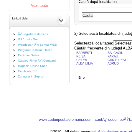
Caută după localitatea
Vezi toate
Linkuri Utile
2) Selectează localitatea din judeţ
ÃŽnregistrare domenii
GÄƒzduire Web
Selectează localitatea:
Webdesign ÅŸi Servicii WEB
Căutări frecvente din judeţul ALB
Program Gestiune Online
BARBESTI
BALCACIU
Facturier Online
FEISA
FARAU
CETEA
CARTULESTI
Catalog Firme ÅŸi Companii
ALBA IULIA
ABRUD
Magazin Online Shop
Certificate SRL
Zahnarzt in Sopron
Error:
www.coduripostaleromania.com
cautÄƒ coduri poÅŸt
©2010 . All rights reserved.
Web design: www.si