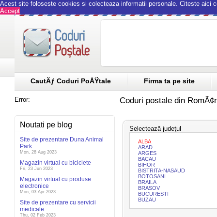
Acest site foloseste cookies si colecteaza informatii personale.
Citeste aici 
Accept
CautÄƒ Coduri PoÅŸtale
Firma ta pe site
Error:
Coduri postale din RomÃ¢n
Noutati pe blog
Selectează judeţul
Site de prezentare Duna Animal
ALBA
Park
ARAD
Mon, 28 Aug 2023
ARGES
BACAU
Magazin virtual cu biciclete
BIHOR
Fri, 23 Jun 2023
BISTRITA-NASAUD
BOTOSANI
Magazin virtual cu produse
BRAILA
electronice
BRASOV
Mon, 03 Apr 2023
BUCURESTI
BUZAU
Site de prezentare cu servicii
medicale
Thu, 02 Feb 2023