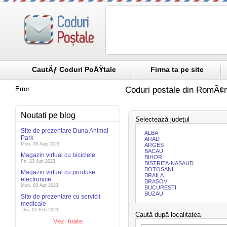
CautÄƒ Coduri PoÅŸtale
Firma ta pe site
Error:
Coduri postale din RomÃ¢n
Noutati pe blog
Selectează judeţul
Site de prezentare Duna Animal
ALBA
Park
ARAD
Mon, 28 Aug 2023
ARGES
BACAU
Magazin virtual cu biciclete
BIHOR
Fri, 23 Jun 2023
BISTRITA-NASAUD
BOTOSANI
Magazin virtual cu produse
BRAILA
electronice
BRASOV
Mon, 03 Apr 2023
BUCURESTI
BUZAU
Site de prezentare cu servicii
medicale
Thu, 02 Feb 2023
Caută după localitatea
Vezi toate