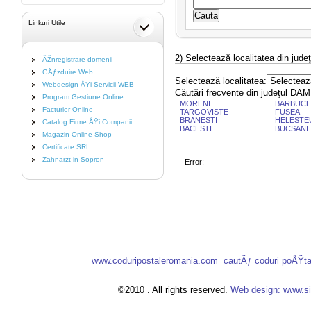
Linkuri Utile
2) Selectează localitatea din jud
ÃŽnregistrare domenii
GÄƒzduire Web
Selectează localitatea:
Webdesign ÅŸi Servicii WEB
Căutări frecvente din judeţul D
Program Gestiune Online
MORENI
BARBUC
Facturier Online
TARGOVISTE
FUSEA
BRANESTI
HELESTE
Catalog Firme ÅŸi Companii
BACESTI
BUCSANI
Magazin Online Shop
Certificate SRL
Zahnarzt in Sopron
Error:
www.coduripostaleromania.com
cautÄƒ coduri poÅŸt
©2010 . All rights reserved.
Web design: www.si