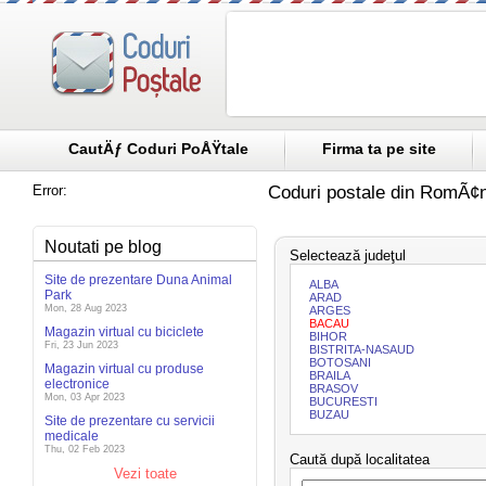
CautÄƒ Coduri PoÅŸtale
Firma ta pe site
Error:
Coduri postale din RomÃ¢n
Noutati pe blog
Selectează judeţul
Site de prezentare Duna Animal
ALBA
Park
ARAD
Mon, 28 Aug 2023
ARGES
BACAU
Magazin virtual cu biciclete
BIHOR
Fri, 23 Jun 2023
BISTRITA-NASAUD
BOTOSANI
Magazin virtual cu produse
BRAILA
electronice
BRASOV
Mon, 03 Apr 2023
BUCURESTI
BUZAU
Site de prezentare cu servicii
medicale
Thu, 02 Feb 2023
Caută după localitatea
Vezi toate