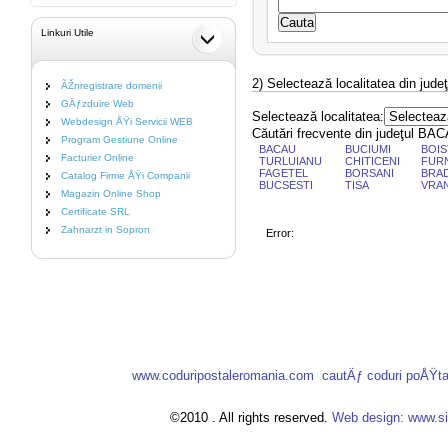
Linkuri Utile
2) Selectează localitatea din jude
ÃŽnregistrare domenii
GÄƒzduire Web
Selectează localitatea:
Webdesign ÅŸi Servicii WEB
Căutări frecvente din judeţul BA
Program Gestiune Online
BACAU
BUCIUMI
BOIS
Facturier Online
TURLUIANU
CHITICENI
FURN
FAGETEL
BORSANI
BRAD
Catalog Firme ÅŸi Companii
BUCSESTI
TISA
VRA
Magazin Online Shop
Certificate SRL
Zahnarzt in Sopron
Error:
www.coduripostaleromania.com
cautÄƒ coduri poÅŸt
©2010 . All rights reserved.
Web design: www.si